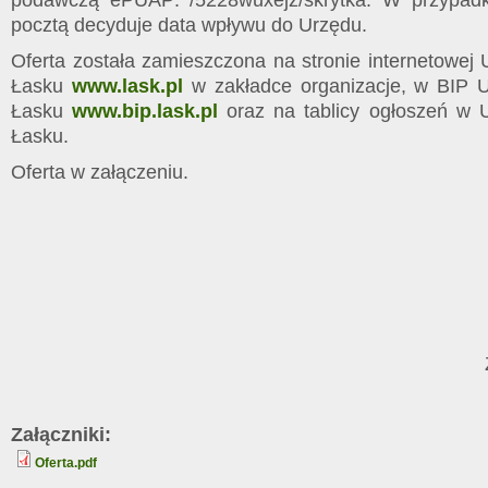
podawczą ePUAP: /5228wuxejz/skrytka. W przypad
pocztą decyduje data wpływu do Urzędu.
Oferta została zamieszczona na stronie internetowej
Łasku
www.lask.pl
w zakładce organizacje, w BIP U
Łasku
www.bip.lask.pl
oraz na tablicy ogłoszeń w 
Łasku.
Oferta w załączeniu.
Lid
Załączniki:
Oferta.pdf