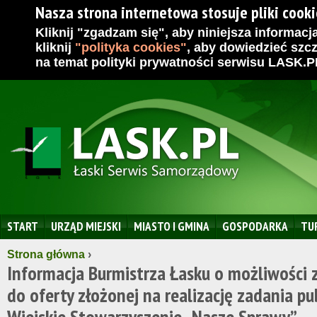
Nasza strona internetowa stosuje pliki cookie
Kliknij "zgadzam się", aby niniejsza informacja
kliknij
"
polityka cookies
"
, aby dowiedzieć szc
na temat polityki prywatności serwisu LASK.P
START
URZĄD MIEJSKI
MIASTO I GMINA
GOSPODARKA
TU
Strona główna
›
Informacja Burmistrza Łasku o możliwości 
do oferty złożonej na realizację zadania pu