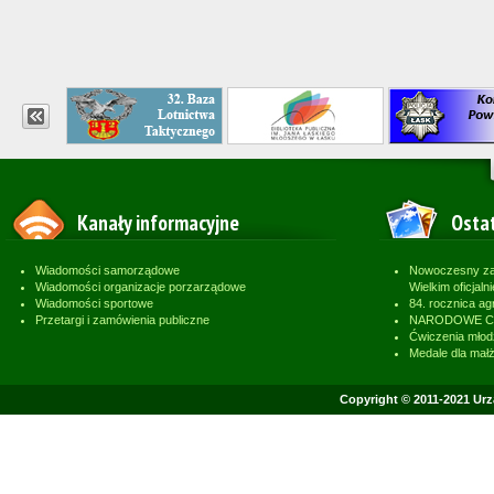
Kanały informacyjne
Ostat
Wiadomości samorządowe
Nowoczesny zak
Wiadomości organizacje porzarządowe
Wielkim oficjaln
Wiadomości sportowe
84. rocznica ag
Przetargi i zamówienia publiczne
NARODOWE CZY
Ćwiczenia młod
Medale dla mał
Copyright © 2011-2021 Ur